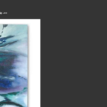
e ->>