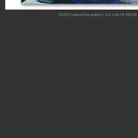
S0204 | olieverf op katoen | 110 x 80 | € 495,00